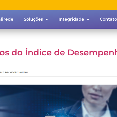
lirede
Soluções
Integridade
Contato
dos do Índice de Desempen