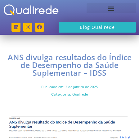
Sobre a Qualirede
Blog Qualirede
ANS divulga resultados do Índice
de Desempenho da Saúde
Suplementar – IDSS
Publicado em:
3 de janeiro de 2025
Qualirede
Categoria: