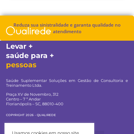
Reduza sua sinistralidade e garanta qualidade no
atendimento
Levar +
saúde para +
pessoas
Saúde Suplementar Soluções em Gestão de Consultoria e
Treinamento Ltda.
Praça XV de Novembro, 312
Centro – 7 º Andar
Florianópolis – SC, 88010-400
COPYRIGHT 2026 - QUALIREDE
Navegue pelo site:
Usamos cookies em nosso site