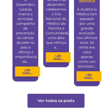
destaca
a
Dezembro
dezembro,
i
ão
Laranja
celebramos
A Auditoria
qu
as:
marca a
o Dia
Médica tem
ma
principal
Nacional do
passado
nta
campanha
Médico de
por uma
d
ica
de
Família e
grande
as
prevenção
Comunidade,
evolução
do
ação
ao câncer
uma data
nos últimos
d
do.
de pele no
que reforça
anos. Se
a
..
país e
a...
antes era
reforça a
vista
LER
importância
apenas
..
MAIS...
da...
como um
processo...
LER
MAIS...
LER
MAIS...
Ver todos os posts