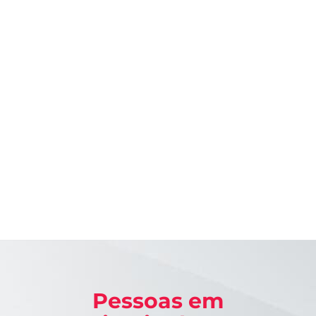
Lorem ipsum dolor sit amet, consectetur adipiscing elit. Ut
elit tellus, luctus nec ullamcorper mattis, pulvinar dapibus
le
Pessoas em