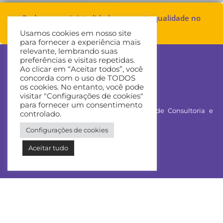
Reduza sua sinistralidade e garanta qualidade no
atendimento
Usamos cookies em nosso site
para fornecer a experiência mais
Levar +
relevante, lembrando suas
preferências e visitas repetidas.
saúde para +
Ao clicar em “Aceitar todos”, você
concorda com o uso de TODOS
pessoas
os cookies. No entanto, você pode
visitar "Configurações de cookies"
para fornecer um consentimento
Saúde Suplementar Soluções em Gestão de Consultoria e
controlado.
Treinamento Ltda.
Configurações de cookies
Praça XV de Novembro, 312
Centro – 7 º Andar
Aceitar tudo
Florianópolis – SC, 88010-400
COPYRIGHT 2026 - QUALIREDE
Navegue pelo site: