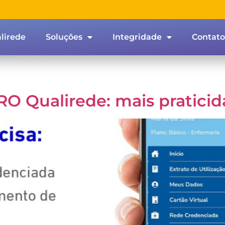
lirede
Soluções
Integridade
Contato
O Qualirede: mais pratici