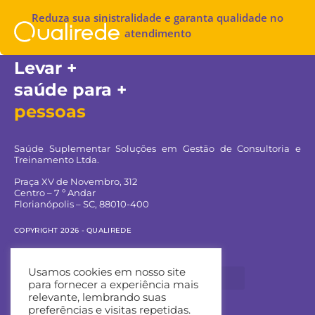
Reduza sua sinistralidade e garanta qualidade no
atendimento
Levar +
saúde para +
pessoas
Saúde Suplementar Soluções em Gestão de Consultoria e
Treinamento Ltda.
Praça XV de Novembro, 312
Centro – 7 º Andar
Florianópolis – SC, 88010-400
COPYRIGHT 2026 - QUALIREDE
Navegue pelo site:
Usamos cookies em nosso site
para fornecer a experiência mais
relevante, lembrando suas
preferências e visitas repetidas.