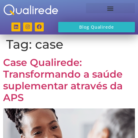
Sobre a Qualirede
Blog Qualirede
Tag:
case
Case Qualirede:
Transformando a saúde
suplementar através da
APS