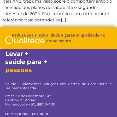
pela ANS, traz uma visão sobre o comportamento do
mercado dos planos de saúde até o segundo
trimestre de 2024. Este relatório é uma importante
referência para entender as […]
Reduza sua sinistralidade e garanta qualidade no
atendimento
Levar +
saúde para +
pessoas
Saúde Suplementar Soluções em Gestão de Consultoria e
Treinamento Ltda.
Praça XV de Novembro, 312
Centro – 7 º Andar
Florianópolis – SC, 88010-400
COPYRIGHT 2026 - QUALIREDE