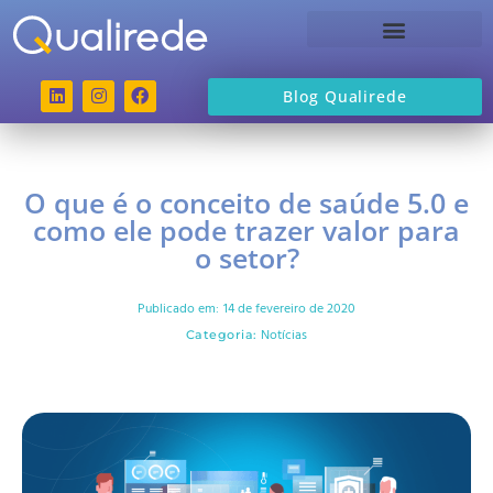
Sobre a Qualirede
Blog Qualirede
O que é o conceito de saúde 5.0 e
como ele pode trazer valor para
o setor?
Publicado em:
14 de fevereiro de 2020
Notícias
Categoria: