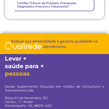
Cartilha “Câncer de Próstata: Prevenção,
Diagnóstico Precoce e Tratamento”
Reduza sua sinistralidade e garanta qualidade no
atendimento
Levar +
saúde para +
pessoas
Saúde Suplementar Soluções em Gestão de Consultoria e
Treinamento Ltda.
Praça XV de Novembro, 312
Centro – 7 º Andar
Florianópolis – SC, 88010-400