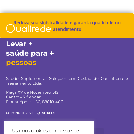
Reduza sua sinistralidade e garanta qualidade no
atendimento
Levar +
saúde para +
pessoas
Saúde Suplementar Soluções em Gestão de Consultoria e
Treinamento Ltda.
Praça XV de Novembro, 312
Centro – 7 º Andar
Florianópolis – SC, 88010-400
COPYRIGHT 2026 - QUALIREDE
Navegue pelo site:
Usamos cookies em nosso site