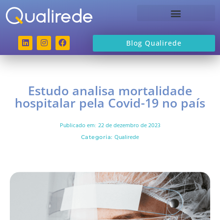
Sobre a Qualirede
Blog Qualirede
Estudo analisa mortalidade
hospitalar pela Covid-19 no país
Publicado em:
22 de dezembro de 2023
Qualirede
Categoria: