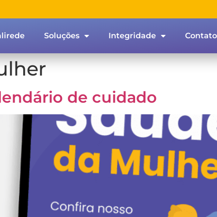
lirede
Soluções
Integridade
Contato
ulher
lendário de cuidado