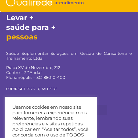
atendimento
Levar +
saúde para +
pessoas
Saúde Suplementar Soluções em Gestão de Consultoria e
Treinamento Ltda.
Praça XV de Novembro, 312
Centro – 7 º Andar
Florianópolis – SC, 88010-400
COPYRIGHT 2026 - QUALIREDE
Navegue pelo site:
Usamos cookies em nosso site
para fornecer a experiência mais
relevante, lembrando suas
preferências e visitas repetidas.
Ao clicar em “Aceitar todos”, você
Entre em contato:
concorda com o uso de TODOS