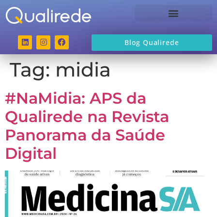
Sobre a Qualirede
Blog Qualirede
Tag:
midia
#NaMidia: APS da
Qualirede na Revista
Panorama da Saúde
Digital