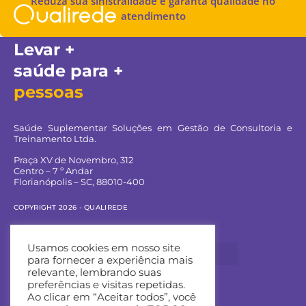
Reduza sua sinistralidade e garanta qualidade no
atendimento
Levar +
saúde para +
pessoas
Saúde Suplementar Soluções em Gestão de Consultoria e
Treinamento Ltda.
Praça XV de Novembro, 312
Centro – 7 º Andar
Florianópolis – SC, 88010-400
COPYRIGHT 2026 - QUALIREDE
Navegue pelo site:
Usamos cookies em nosso site
para fornecer a experiência mais
relevante, lembrando suas
preferências e visitas repetidas.
Ao clicar em “Aceitar todos”, você
Entre em contato: