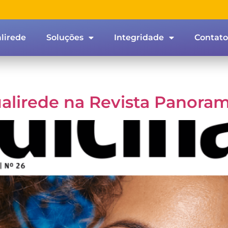
lirede
Soluções
Integridade
Contato
alirede na Revista Panoram