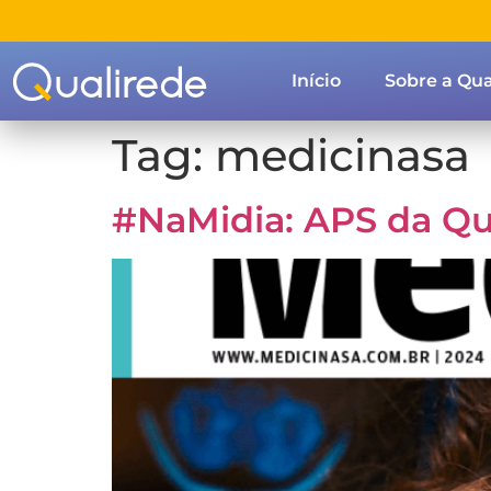
Início
Sobre a Qua
Tag:
medicinasa
#NaMidia: APS da Qu