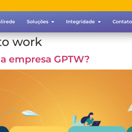
lirede
Soluções
Integridade
Contato
to work
uma empresa GPTW?