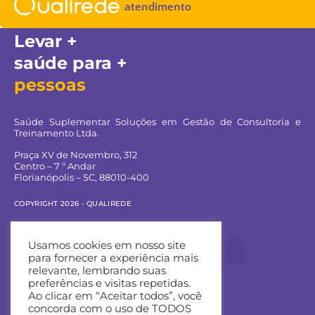
atendimento
Levar +
saúde para +
pessoas
Saúde Suplementar Soluções em Gestão de Consultoria e
Treinamento Ltda.
Praça XV de Novembro, 312
Centro – 7 º Andar
Florianópolis – SC, 88010-400
COPYRIGHT 2026 - QUALIREDE
Navegue pelo site:
Usamos cookies em nosso site
para fornecer a experiência mais
relevante, lembrando suas
preferências e visitas repetidas.
Ao clicar em “Aceitar todos”, você
Entre em contato:
concorda com o uso de TODOS