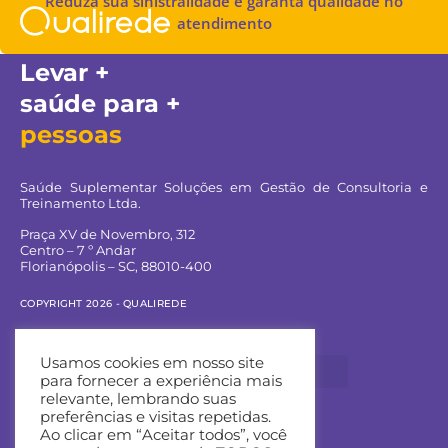
Reduza sua sinistralidade e garanta qualidade no
atendimento
Levar +
saúde para +
pessoas
Saúde Suplementar Soluções em Gestão de Consultoria e
Treinamento Ltda.
Praça XV de Novembro, 312
Centro – 7 º Andar
Florianópolis – SC, 88010-400
COPYRIGHT 2026 - QUALIREDE
Navegue pelo site:
Usamos cookies em nosso site
para fornecer a experiência mais
relevante, lembrando suas
preferências e visitas repetidas.
Ao clicar em “Aceitar todos”, você
Entre em contato: