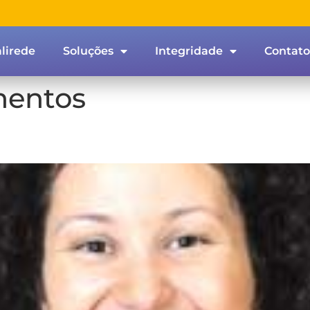
lirede
Soluções
Integridade
Contato
entos