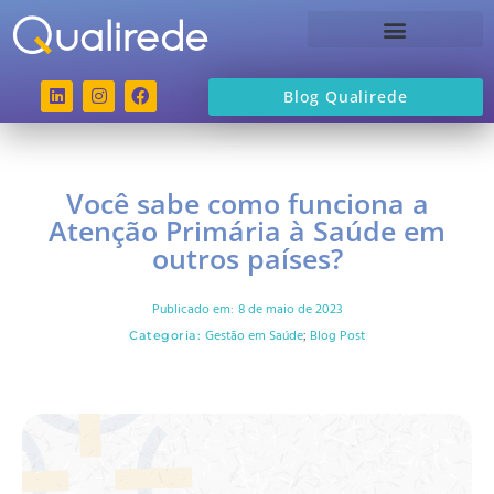
Sobre a Qualirede
Blog Qualirede
Você sabe como funciona a
Atenção Primária à Saúde em
outros países?
Publicado em:
8 de maio de 2023
Gestão em Saúde
Blog Post
Categoria:
;