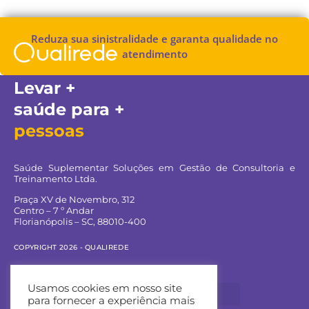
Reduza sua sinistralidade e garanta qualidade no
atendimento
Levar +
saúde para +
pessoas
Saúde Suplementar Soluções em Gestão de Consultoria e
Treinamento Ltda.
Praça XV de Novembro, 312
Centro – 7 º Andar
Florianópolis – SC, 88010-400
COPYRIGHT 2026 - QUALIREDE
Navegue pelo site:
Usamos cookies em nosso site
para fornecer a experiência mais