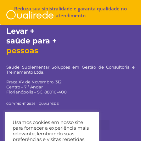
Reduza sua sinistralidade e garanta qualidade no
atendimento
Levar +
saúde para +
pessoas
Saúde Suplementar Soluções em Gestão de Consultoria e
Treinamento Ltda.
Praça XV de Novembro, 312
Centro – 7 º Andar
Florianópolis – SC, 88010-400
COPYRIGHT 2026 - QUALIREDE
Navegue pelo site:
Usamos cookies em nosso site
para fornecer a experiência mais
relevante, lembrando suas
preferências e visitas repetidas.