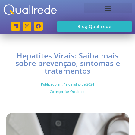
Sobre a Qualirede
Blog Qualirede
Hepatites Virais: Saiba mais
sobre prevenção, sintomas e
tratamentos
Publicado em:
19 de julho de 2024
Qualirede
Categoria: