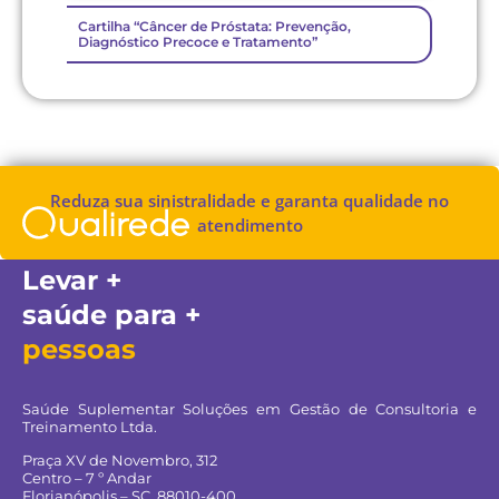
Cartilha “Câncer de Próstata: Prevenção,
Diagnóstico Precoce e Tratamento”
Reduza sua sinistralidade e garanta qualidade no
atendimento
Levar +
saúde para +
pessoas
Saúde Suplementar Soluções em Gestão de Consultoria e
Treinamento Ltda.
Praça XV de Novembro, 312
Centro – 7 º Andar
Florianópolis – SC, 88010-400