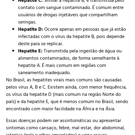
Hepatite C:
Similar à hepatite B, é transmitida pelo
contato com sangue contaminado. É comum entre
usuários de drogas injetáveis que compartilham
seringas.
Hepatite D:
Ocorre apenas em pessoas que já estão
infectadas com o vírus da hepatite B, pois depende
deste para se replicar.
Hepatite E:
Transmitida pela ingestão de água ou
alimentos contaminados, de forma semelhante à
hepatite A. É mais comum em regiões com
saneamento inadequado.
No Brasil, as hepatites virais mais comuns são causadas
pelos vírus A, B e C. Existem ainda, com menor frequência,
os vírus da hepatite D (mais comum na região Norte do
país) e da hepatite E, que é menos comum no Brasil, sendo
encontrado com maior facilidade na África e na Ásia.
Essas doenças podem ser assintomáticas ou apresentar
sintomas como cansaço, febre, mal-estar, dor abdominal,
icterícia (pele e olhos amarelados) e urina escura.