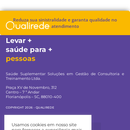
Reduza sua sinistralidade e garanta qualidade no
atendimento
Levar +
saúde para +
pessoas
Saúde Suplementar Soluções em Gestão de Consultoria e
Treinamento Ltda.
Praça XV de Novembro, 312
Centro – 7 º Andar
Florianópolis – SC, 88010-400
COPYRIGHT 2026 - QUALIREDE
Navegue pelo site:
Usamos cookies em nosso site