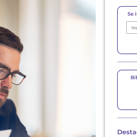
Se 
E-ma
Bi
Desta