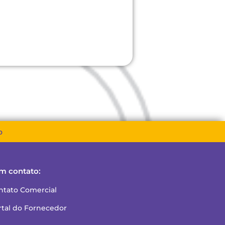
o
m contato:
ntato Comercial
rtal do Fornecedor