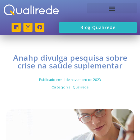
Sobre a Qualirede
Blog Qualirede
Anahp divulga pesquisa sobre
crise na saúde suplementar
Publicado em:
1 de novembro de 2023
Qualirede
Categoria: