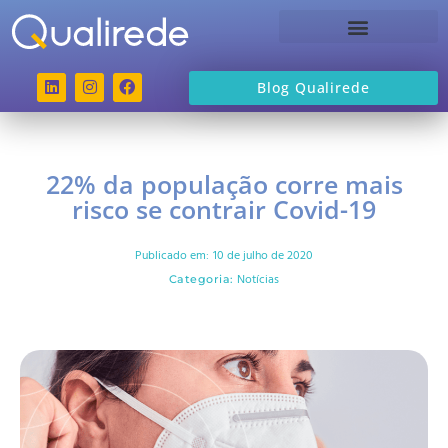
Sobre a Qualirede
Blog Qualirede
22% da população corre mais
risco se contrair Covid-19
Publicado em:
10 de julho de 2020
Notícias
Categoria: